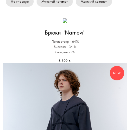
На главную
Мужской каталог
Женский каталог
Брюки "Namevi"
Полиэстекр - 64%
Вискоза - 34 %
Спандекс-2%
8 300
р.
NEW