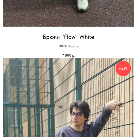
Брюки "Flow" White
100% Хлопок
7 800
р.
NEW