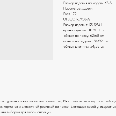
Размер изделия на модели XS-S
Параметры модели:
Рост 172
ОГ83/ОТ67/ОБ92
Размер изделия: XS-S/M-L
•длина изделия : 107/110 cv
•обхват по поясу: 62/68 см
•обхват по бедрам : 84/92 см
•обхват штанины: 54/58 см
з натурального хлопка высшего качества. Их отличительная черта – свобод
х карманов и эластичной резинкой на поясе. Благодаря своей универсальн
ящим выбором для любой ситуации.