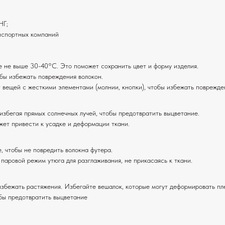
НГ;
анспортных компаний
е не выше 30-40°C. Это поможет сохранить цвет и форму изделия.
обы избежать повреждения волокон.
т вещей с жесткими элементами (молнии, кнопки), чтобы избежать поврежде
 избегая прямых солнечных лучей, чтобы предотвратить выцветание.
жет привести к усадке и деформации ткани.
, чтобы не повредить волокна футера.
 паровой режим утюга для разглаживания, не прикасаясь к ткани.
избежать растяжения. Избегайте вешалок, которые могут деформировать пл
обы предотвратить выцветание