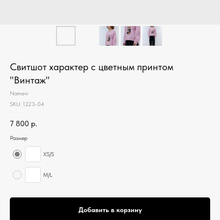
Свитшот характер с цветным принтом
"Винтаж"
Namevi
SKU:
1223-04
7 800
р.
Размер
XS/S
M/L
Добавить в корзину