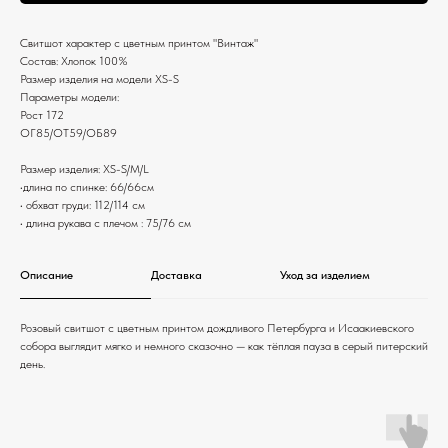
Свитшот характер с цветным принтом "Винтаж"
Состав: Хлопок 100%
Размер изделия на модели XS-S
Параметры модели:
Рост 172
ОГ85/ОТ59/ОБ89
Размер изделия: XS-S/M/L
•длина по спинке: 66/66см
• обхват груди: 112/114 см
• длина рукава с плечом : 75/76 см
Описание
Доставка
Уход за изделием
Розовый свитшот с цветным принтом дождливого Петербурга и Исаакиевского
собора выглядит мягко и немного сказочно — как тёплая пауза в серый питерский
день.