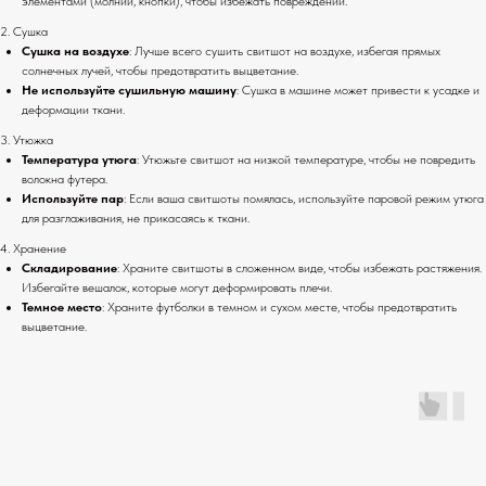
элементами (молнии, кнопки), чтобы избежать повреждений.
2. Сушка
Сушка на воздухе
: Лучше всего сушить свитшот на воздухе, избегая прямых
солнечных лучей, чтобы предотвратить выцветание.
Не используйте сушильную машину
: Сушка в машине может привести к усадке и
деформации ткани.
3. Утюжка
Температура утюга
: Утюжьте свитшот на низкой температуре, чтобы не повредить
волокна футера.
Используйте пар
: Если ваша свитшоты помялась, используйте паровой режим утюга
для разглаживания, не прикасаясь к ткани.
4. Хранение
Складирование
: Храните свитшоты в сложенном виде, чтобы избежать растяжения.
Избегайте вешалок, которые могут деформировать плечи.
Темное место
: Храните футболки в темном и сухом месте, чтобы предотвратить
выцветание.