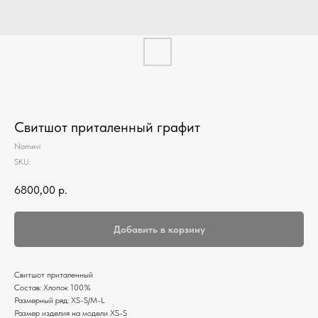
Свитшот приталенный графит
Namevi
SKU:
6800,00
р.
Добавить в корзину
Свитшот приталенный
Состав: Хлопок 100%
Размерный ряд: XS-S/M-L
Размер изделия на модели XS-S