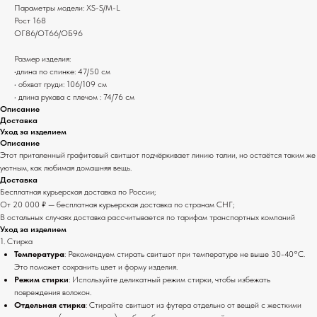
Параметры модели: XS-S/M-L
Рост 168
ОГ86/ОТ66/ОБ96
Размер изделия:
•длина по спинке: 47/50 см
• обхват груди: 106/109 см
• длина рукава с плечом : 74/76 см
Описание
Доставка
Уход за изделием
Описание
Этот приталенный графитовый свитшот подчёркивает линию талии, но остаётся таким же
уютным, как любимая домашняя вещь.
Доставка
Бесплатная курьерская доставка по России;
От 20 000 ₽ — бесплатная курьерская доставка по странам СНГ;
В остальных случаях доставка рассчитывается по тарифам транспортных компаний
Уход за изделием
1. Стирка
Температура
: Рекомендуем стирать свитшот при температуре не выше 30-40°C.
Это поможет сохранить цвет и форму изделия.
Режим стирки
: Используйте деликатный режим стирки, чтобы избежать
повреждения волокон.
Отдельная стирка
: Стирайте свитшот из футера отдельно от вещей с жесткими